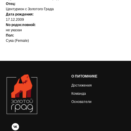
Отец:
Центурион с Золотого Града
Дата рождения:
17.12.2009
No родословной:
не указан
Пол:
Сука (Female)
О ПИТОМНИКЕ
Достижения
Команда
Основатели