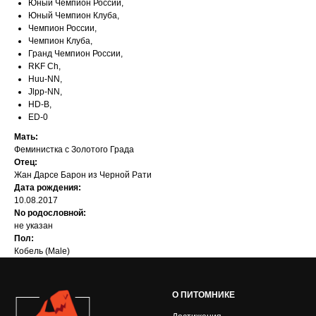
Юный Чемпион России,
Юный Чемпион Клуба,
Чемпион России,
Чемпион Клуба,
Гранд Чемпион России,
RKF Ch,
Huu-NN,
Jlpp-NN,
HD-B,
ED-0
Мать:
Феминистка с Золотого Града
Отец:
Жан Дарсе Барон из Черной Рати
Дата рождения:
10.08.2017
No родословной:
не указан
Пол:
Кобель (Male)
О ПИТОМНИКЕ